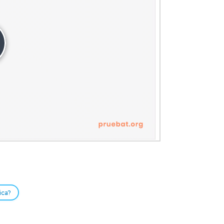
producir
deo
ica?