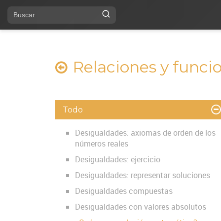
Relaciones y funci
Todo
Desigualdades: axiomas de orden de los
números reales
Desigualdades: ejercicio
Desigualdades: representar soluciones
Desigualdades compuestas
Desigualdades con valores absolutos