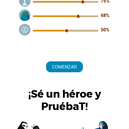
75%
68%
50%
COMENZAR
¡Sé un héroe y
PruébaT!