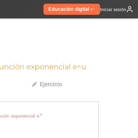
Iniciar sesión
Educación digital
 función exponencial e^u
Ejercicio