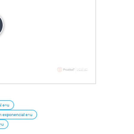
producir
deo
l e^u
ón exponencial e^u
^u