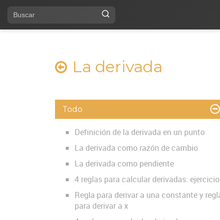
La derivada
Todo
Definición de la derivada en un punto
La derivada como razón de cambio
La derivada como pendiente
4 reglas para calcular derivadas: ejercicio
Regla para derivar a una constante y regl
para derivar a x