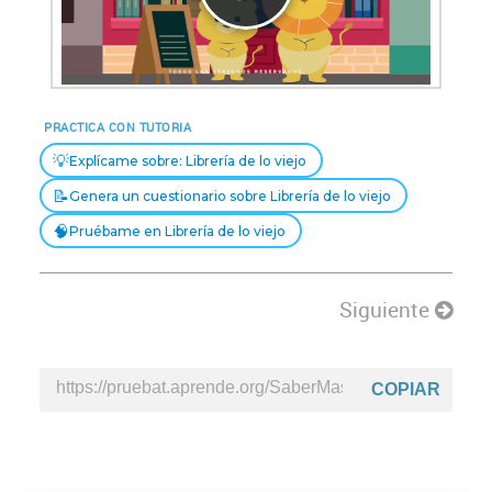
Reproducir
Vídeo
PRACTICA CON TUTORIA
💡
Explícame sobre: Librería de lo viejo
📝
Genera un cuestionario sobre Librería de lo viejo
🧠
Pruébame en Librería de lo viejo
Siguiente
COPIAR