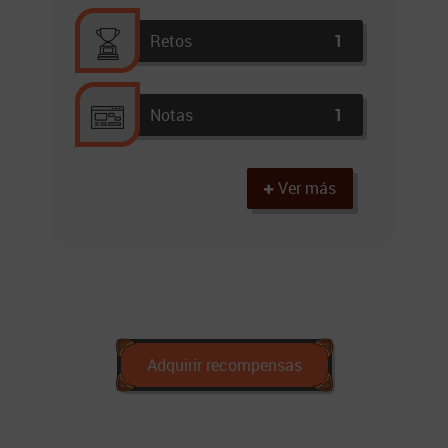
Retos
1
Notas
1
Ver más
Adquirir recompensas