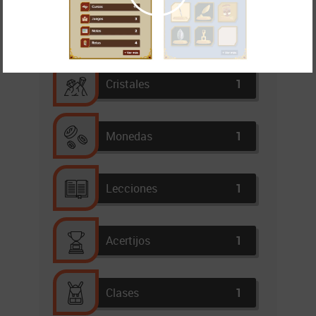
Cristales
1
Monedas
1
Lecciones
1
Acertijos
1
Clases
1