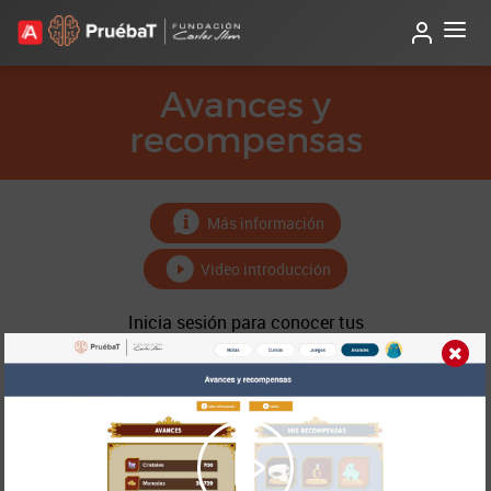
Avances y
recompensas
Más información
Video introducción
Inicia sesión para conocer tus
avances; canjea monedas y cristales
por recompensas.
AVANCES