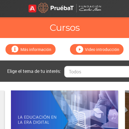
Cursos
Más información
Video introducción
Elige el tema de tu interés:
Todos