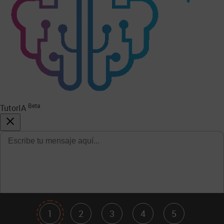
Beta
TutorIA
1
2
3
4
5