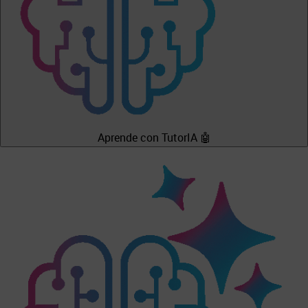
Aprende con TutorIA 🤖