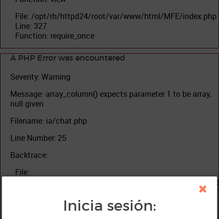
File: /opt/rh/httpd24/root/var/www/html/MFE/index.php
Line: 327
Function: require_once
A PHP Error was encountered
Severity: Warning
Message: array_column() expects parameter 1 to be array,
null given
Filename: ia/chat.php
Line Number: 25
Backtrace:
File:
/opt/rh/httpd24/root/var/www/html/MFE/application/vi
Line: 25
Function: array_column
Inicia sesión:
File: